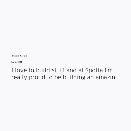
Robert Fryers
Founder & CEO
I love to build stuff and at Spotta I'm 
really proud to be building an amazing 
team to make us the world leader in 
sustainable insect management, 
through our unique technology.  
Outside work, I’m (re)building a house. 
(And a boat, and an awesome electric 
go-kart for my son).