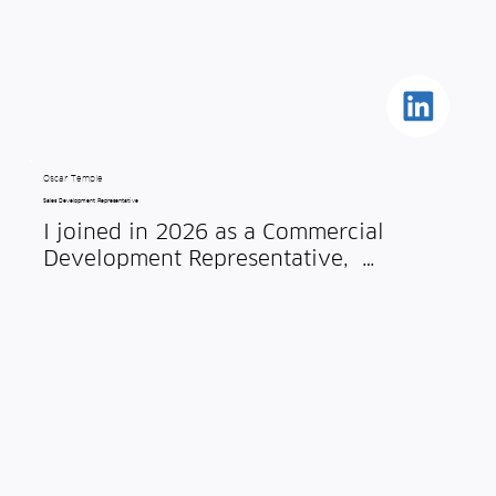
experience, moving towards increased 
sustainability and safeguarding their 
reputations.
Oscar Temple
Sales Development Representative
I joined in 2026 as a Commercial 
Development Representative,  
contacting hotels globally to introduce 
and discuss the BedPod early-
detection system. I am a keen climber 
and enjoy bouldering. I also like 
producing music and playing guitar in 
my spare time.