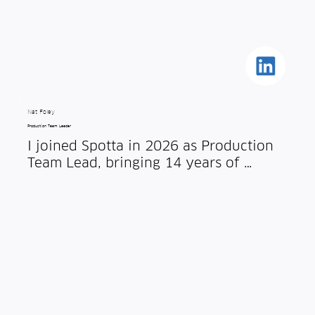
Nat Foley
Production Team Leader
I joined Spotta in 2026 as Production 
Team Lead, bringing 14 years of 
experience from working on 
specialized thin-film pressure sensors. 
I was drawn to the company by its 
incredibly positive work environment 
and its commitment to continuous 
development.

Beyond the production line, I have an 
extensive background in the motor 