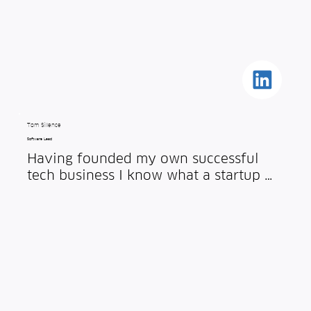
test-driven development for the 
embedded platforms we use in our 
smart pest monitors.
Tom Sillence
Software Lead
Having founded my own successful 
tech business I know what a startup 
needs, and at Spotta I'm back doing 
what I love - solving problems with 
ones and zeros!

I have a 1st-class degree in Computer 
Science from Cambridge University, 
and I joined Spotta in 2022, bringing 
20 years experience developing 
software for businesses large and 