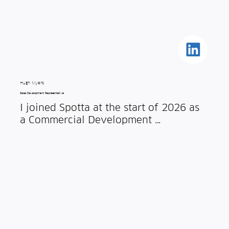
which gave me a strong bias for clear 
communication, process, and results. 
Hospitality tech intrigues me because 
anywhere you can prevent a negative 
guest experience is worthwhile - for 
customers and staff alike.
Hugh Myers
Sales Development Representative
I joined Spotta at the start of 2026 as 
a Commercial Development 
Representative, and since then I have 
been speaking to hotels about the 
BedPod early detection system. As the 
first point of contact, it is great to hear 
the interest generated by what we do 
and how it aligns with the goals of 
hotels, and their managers, 
particularly in improving the guest 