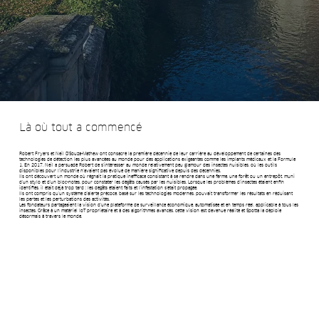
Là où tout a commencé
Robert Fryers et Neil D'Souza-Mathew ont consacré la première décennie de leur carrière au développement de certaines des
technologies de détection les plus avancées au monde pour des applications exigeantes comme les implants médicaux et la Formule
1. En 2017, Neil a persuadé Robert de s'intéresser au monde relativement peu glamour des insectes nuisibles, où les outils
disponibles pour l'industrie n'avaient pas évolué de manière significative depuis des décennies.
Ils ont découvert un monde où régnait la pratique inefficace consistant à se rendre dans une ferme, une forêt ou un entrepôt, muni
d'un stylo et d'un bloc-notes, pour constater les dégâts causés par les nuisibles. Lorsque les problèmes d'insectes étaient enfin
identifiés, il était déjà trop tard : les dégâts étaient faits et l'infestation s'était propagée.
Ils ont compris qu'un système d'alerte précoce, basé sur les technologies modernes, pouvait transformer les résultats en réduisant
les pertes et les perturbations des activités.
Les fondateurs partageaient la vision d'une plateforme de surveillance économique, automatisée et en temps réel, applicable à tous les
insectes. Grâce à un matériel IoT propriétaire et à des algorithmes avancés, cette vision est devenue réalité et Spotta la déploie
désormais à travers le monde.