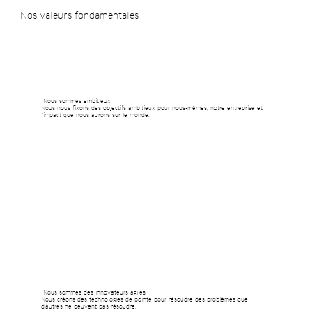
Nos valeurs fondamentales
Nous sommes ambitieux
Nous nous fixons des objectifs ambitieux pour nous-mêmes, notre entreprise et
l'impact que nous aurons sur le monde.
Nous sommes des innovateurs agiles
Nous créons des technologies de pointe pour résoudre des problèmes que
d'autres ne peuvent pas résoudre.