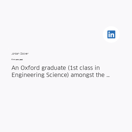
Jordan Docker
Firmware Lead
An Oxford graduate (1st class in 
Engineering Science) amongst the 
Cambridge alumni, I joined Spotta in 
2020 from Cirrus Logic, a specialist 
low power semiconductor company.

I enjoy working with low power data 
processing algorithms, including 
embedded image recognition.

Part of my role is to conduct robust, 