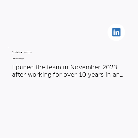
Christina Norton
Office Manager
I joined the team in November 2023 
after working for over 10 years in an 
administrative capacity for other 
Cambridge technology companies.

My role is to support the everyday 
needs of the growing team. Each day 
is different and I rise to the challenges 
that a busy start-up experiences.