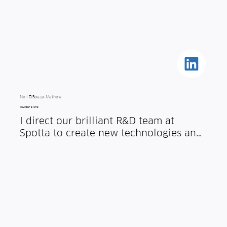
Neil D'Souza-Mathew
Founder & CTO
I direct our brilliant R&D team at 
Spotta to create new technologies and 
turn them into the products we deliver. 
I've spent 14 years working in 
technology and product development 
across a range of industries, after a 1st 
class Engineering degree from 
Cambridge. I enjoy bouldering and 
critiquing Indian food.