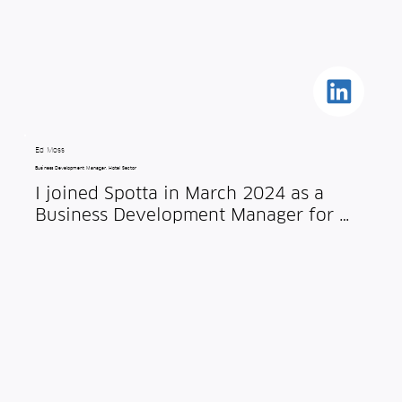
smart pest monitoring.
Ed Moss
Business Development Manager, Hotel Sector
I joined Spotta in March 2024 as a 
Business Development Manager for 
global sales. I have worked in the 
luxury hospitality market both in 
North America and the UK and have a 
passion for the industry. I'm always on 
the lookout for new initiatives, hence 
why Spotta's innovation solution for 
the industry was of real interest to me.