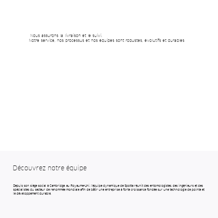
Nous assurons la livraison et le suivi.
Notre service, nos processus et nos équipes sont robustes, évolutifs et durables
Découvrez notre équipe
Depuis son siège social à Cambridge, au Royaume-Uni, l'équipe dynamique de Spotta réunit des entomologistes, des ingénieurs et des
spécialistes du secteur de renommée mondiale afin de bâtir une entreprise à forte croissance fondée sur une technologie de pointe et
le développement durable.