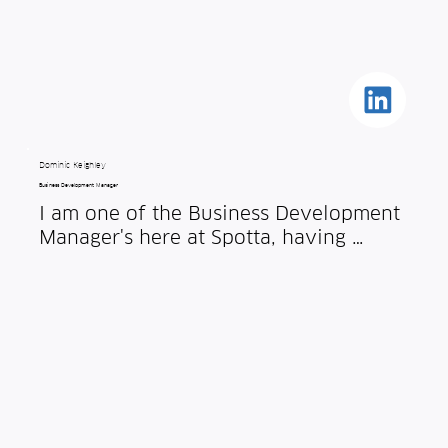
Dominic Keighley
Business Development Manager
I am one of the Business Development 
Manager's here at Spotta, having 
joined in July 2025. I’m proud to be 
part of such an ambitious company 
and excited about the journey ahead.

I’m passionate about sales and helping 
hotels across the world find the right 
solutions to help protect their 
businesses. My experience spans 
global sales roles across property 