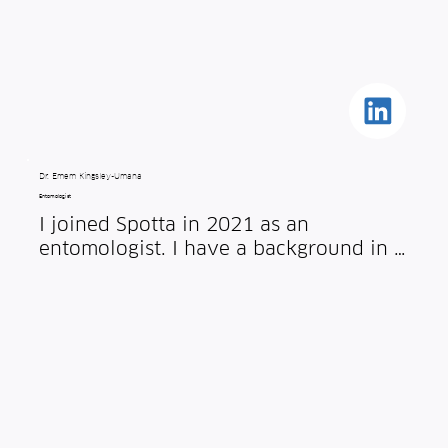
liquid handling systems such as those 
used in our lure- dispensing 
technologies.
Dr. Emem Kingsley-Umana
Entomologist
I joined Spotta in 2021 as an 
entomologist. I have a background in 
the management of insect pests using 
pheromones. My role involves 
designing and executing experiments 
in order to develop effective insect 
trap designs.

I am concluding a PhD in Agriculture 
from the University of Reading, United 