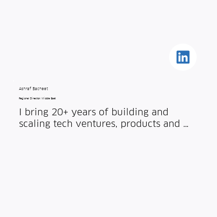
Cambridge and am a chartered 
engineer with the IMechE.
Ashraf Bacheet
Regional Director, Middle East
I bring 20+ years of building and 
scaling tech ventures, products and 
teams across the Middle East, from 
ideas to exit. My work has always sat 
at the intersection of technology and 
real-world impact. Outside work, you 
will probably find me on the water, 
either swimming through it or sailing 
across it.