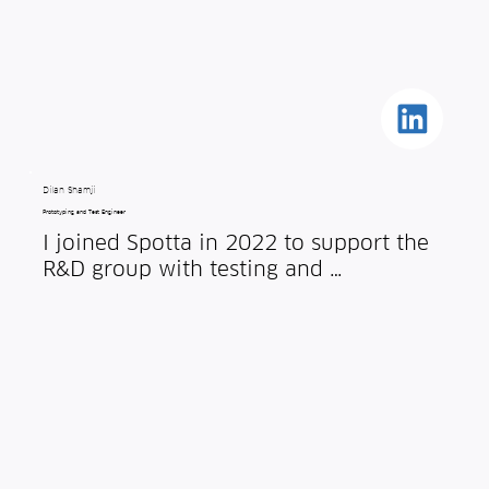
Kingdom.
Dilan Shamji
Prototyping and Test Engineer
I joined Spotta in 2022 to support the 
R&D group with testing and 
prototyping.  I graduated from 
Sheffield University with an MEng in 
Aerospace Engineering. After 
graduation I joined an aerospace 
company working in a design 
engineering role.

I enjoy the daily challenges at Spotta, 