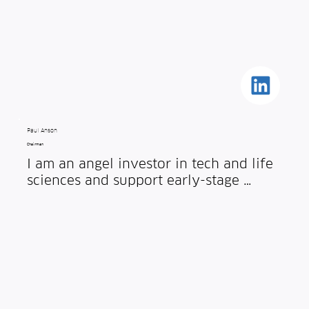
Paul Anson
Chairman
I am an angel investor in tech and life 
sciences and support early-stage 
businesses and scale-ups through 
mentoring, board roles and coaching. 
Having held  Chair, CEO, COO and 
technical leadership roles, I have 
particular expertise in scaling teams 
and operations, commercial channels, 
partnerships and fundraising. 
