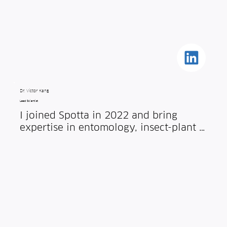
small, serving some of the most 
demanding customers in the world.
Dr. Victor Kang
Lead Scientist
I joined Spotta in 2022 and bring 
expertise in entomology, insect-plant 
interaction, biochemistry, and 
modelling. I currently lead our 
scientific efforts, including work on 
lure selection, trap design, and 
experimental design and analysis. 
Before joining Spotta, I was a 
Postdoctoral Researcher in the Dept. 
of Bioengineering at Imperial College 