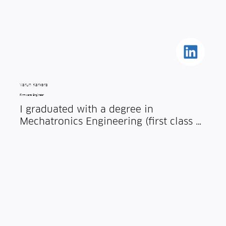
Varun Karkera
Firmware Engineer
I graduated with a degree in 
Mechatronics Engineering (first class 
honours) from the University of 
Auckland in New Zealand, since then 
I've been working in the medical 
device industry as a firmware 
engineer. I enjoy the day to day 
problem solving and seeing my code 
do things in real life. I joined Spotta in 
2024 to work on the firmware for our 