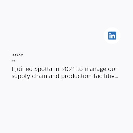
motivates me most is building 
collaboration across teams and finding 
simple ways to overcome challenges 
as we scale and keeping humour 
alongside the hard work.
Rob Alner
COO
I joined Spotta in 2021 to manage our 
supply chain and production facilities. 
Prior to joining Spotta, I spent 5 years 
at Jaguar Land Rover, building 
innovative teams to identify and 
implement new manufacturing 
technologies and processes. I have a 
first class degree in Manufacturing 
Engineering from the University of 