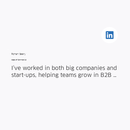
fantastic potential and great 
aspirations for growth. I thoroughly 
enjoyed my previous start-up 
experience so more than happy to get 
another chance to get stuck in to make 
it happen all over again.
Rohan Seery
Head of Commercial
I’ve worked in both big companies and 
start-ups, helping teams grow in B2B 
data, analytics and content companies. 
I love the energy of start-ups, where 
small teams move fast and put 
customers at the centre of everything. 
At Spotta, my role is to bring sales, 
marketing and sector together to help 
us grow in a sustainable way. What 